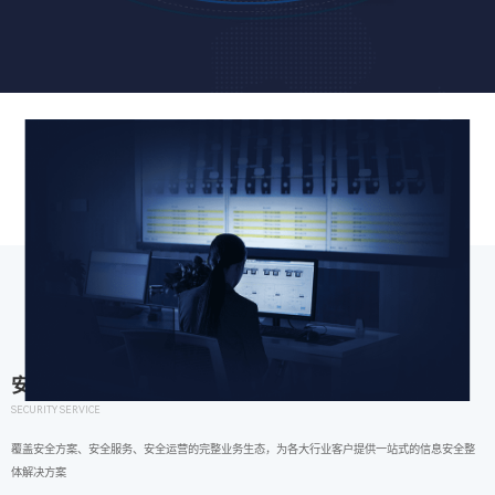
安全服务
SECURITY SERVICE
覆盖安全方案、安全服务、安全运营的完整业务生态，为各大行业客户提供一站式的信息安全整
体解决方案