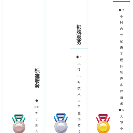
◆
2
小
时
银
内
牌
专
服
家
务
级
工
◆
5
程
天
师
*8
标
响
准
小
应
服
时
客
务
技
户
术
请
◆
人
求
5天
员
◆ 5
*8
驻
天
小
场
*8
时
监
小
在
控