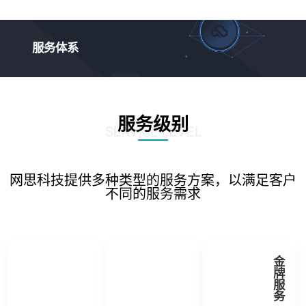
服务体系
服务级别
SERVICE LEVEL
网思科技提供多种类型的服务方案，以满足客户
不同的服务需求
金
牌
服
务