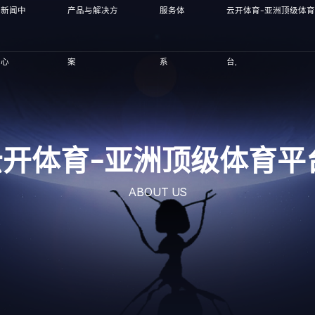
新闻中
产品与解决方
服务体
云开体育-亚洲顶级体
心
案
系
台,
云开体育-亚洲顶级体育平台
ABOUT US