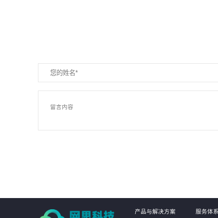
产品与解决方案
服务体