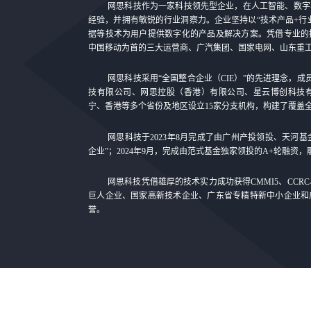
网思科技作为一家科技领先型企业，在人工智能、数字
经验，并拥有敏锐的行业洞察力。企业坚持以“技术产品+行
据等技术为用户提供数字化的产品及解决方案。凭借专业的
中国移动为首的三大运营商、广汽集团、国家电网、山东重
网思科技采用“全国整合企业（CIE）”的先进理念，成
技有限公司、网思控股（香港）有限公司、星云博创科技
宁、香港等多个省份及地区设立15家分支机构，构建了覆盖
网思科技于2023年8月完成了由广州产投领投、天河
企业”；2024年9月，完成由范式基金独家领投的A+轮融资
网思科技凭借雄厚的技术实力成功获得CMMI5、CCR
巨人企业、国家高新技术企业、广东省专精特新中小企业和
誉。