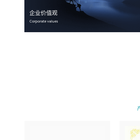
企业价值观
Corporate values