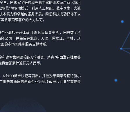
孪生、网络安全等领域有着丰富的研发及产业化应用
业场景”为驱动模式，利用人工智能、数字孪生、大数
技术实力和卓越的服务品质，网思科技成功获得了以
工等多家顶级客户的大力认可。
员企业囊括云开体育-亚洲顶级体育平台,、网思数字科
有限公司，并先后在北京、天津、黑龙江、吉林、辽
全国的市场网络和服务支撑体系。
基金和建智集团跟投的A轮融资，跻身“中国潜在独角兽
，融资金额累计逾亿元人民币。
C、6个ISO标准认证等资质，并被授予国家专精特新小
广州未来独角兽创新企业等多项政府和行业的重要荣