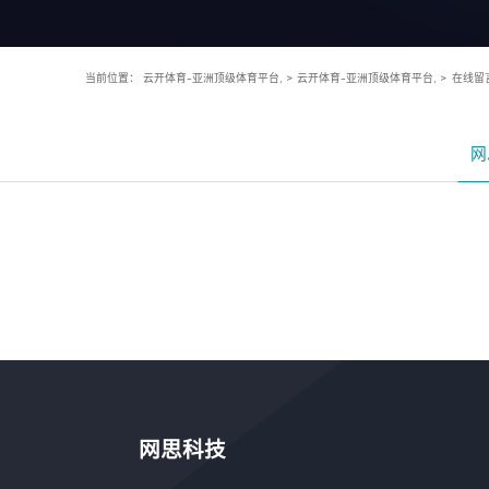
当前位置：
云开体育-亚洲顶级体育平台,
>
云开体育-亚洲顶级体育平台,
>
在线留
网
网思科技