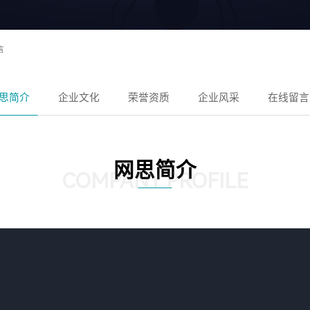
言
思简介
企业文化
荣誉资质
企业风采
在线留言
网思简介
COMPANY PROFILE