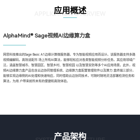
应用概述
APPLICATION OVERVIEW
AlphaMind® Sage视频AI边缘算力盒
网思科技推出的Sage Basic A1边缘计算微服务器，专为智能视频应用而设计。该服务器支持多路
视频编解码，高效适配市 场上所有AI算法，能够轻松应对各类智能视频分析任务。其应用领域广
泛，涵盖智慧城市、智慧园区、智慧乡村、智慧校园 以及智慧安防等多个AI应用场景。此外，视
频AI边缘算力盒产品包含云边协同管理系统、边缘算力盒配置管理软件以及算力 盒终端三部分，
能够实现边缘侧的AI处理和快速响应，同时借助云边协同技术，可随时随地灵活部署检测任务和
算法，为用 户带来前所未有的便捷和高效体验。
产品架构