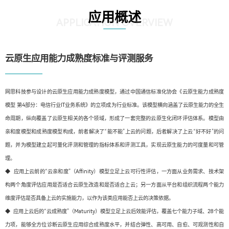
应用概述
APPLICATION OVERVIEW
云原生应用能力成熟度标准与评测服务
网思科技参与设计的云原生应用能力成熟度模型，通过中国通信标准化协会《云原生能力成熟度
模型 第4部分：电信行业IT业务系统》的立项成为行业标准。该模型横向涵盖了云原生能力的全生
命周期，纵向覆盖了云原生相关的各个领域，形成了一套完整的云原生化闭环评估体系。模型由
亲和度模型和成熟度模型构成，前者解决了“能不能”上云的问题，后者解决了上云“好不好”的问
题，并为模型建立起可量化评测和管理的指标体系和评测工具，实现云原生能力的可度量和可管
理。
◆ 应用上云前的“云亲和度”（Affinity）模型立足上云可行性评估，一方面从业务需求、技术架
构两个角度评估应用是否适合云原生改造和是否适合上云；另一方面从平台和组织流程两个能力
维度评估是否具备上云的实施能力，以作为该类应用能否上云的决策依据。
◆ 应用上云后的“云成熟度”（Maturity）模型立足上云后效能评估，覆盖七个能力子域、28个能
力项，能够全方位诊断云原生应用综合成熟度水平，并结合弹性、高可用、自愈、可观测性和自