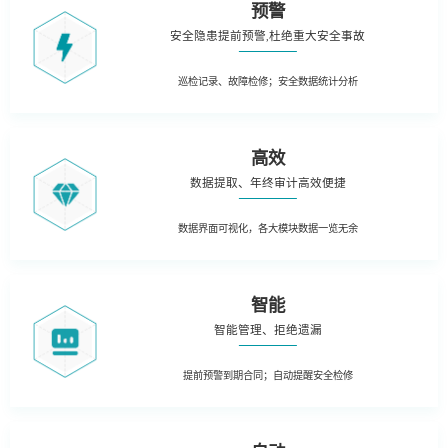
预警
安全隐患提前预警,杜绝重大安全事故
巡检记录、故障检修；安全数据统计分析
高效
数据提取、年终审计高效便捷
数据界面可视化，各大模块数据一览无余
智能
智能管理、拒绝遗漏
提前预警到期合同；自动提醒安全检修