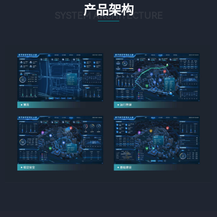
产品架构
SYSTEM ARCHITECTURE