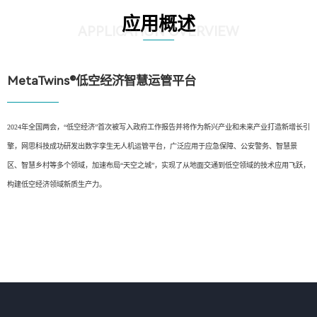
应用概述
APPLICATION OVERVIEW
MetaTwins®低空经济智慧运管平台
2024年全国两会，“低空经济”首次被写入政府工作报告并将作为新兴产业和未来产业打造新增长引
擎，网思科技成功研发出数字孪生无人机运管平台，广泛应用于应急保障、公安警务、智慧景
区、智慧乡村等多个领域，加速布局“天空之城”，实现了从地面交通到低空领域的技术应用飞跃，
构建低空经济领域新质生产力。